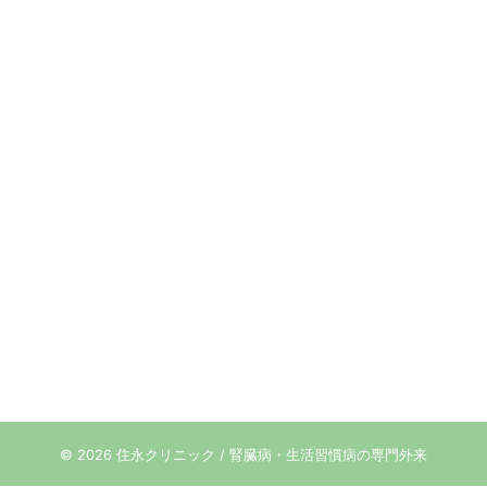
© 2026 住永クリニック / 腎臓病・生活習慣病の専門外来