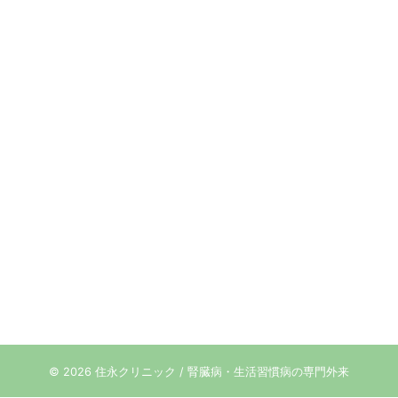
© 2026 住永クリニック / 腎臓病・生活習慣病の専門外来