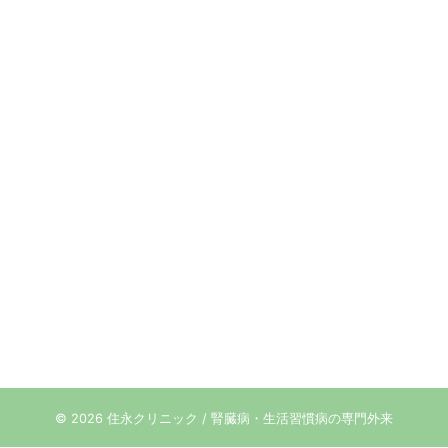
© 2026 住永クリニック / 腎臓病・生活習慣病の専門外来